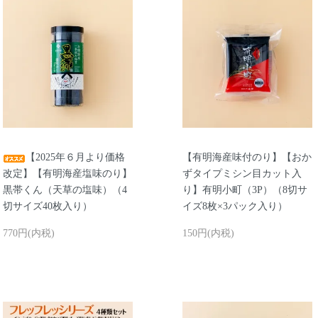
【2025年６月より価格
【有明海産味付のり】【おか
改定】【有明海産塩味のり】
ずタイプミシン目カット入
黒帯くん（天草の塩味）（4
り】有明小町（3P）（8切サ
切サイズ40枚入り）
イズ8枚×3パック入り）
770円(内税)
150円(内税)