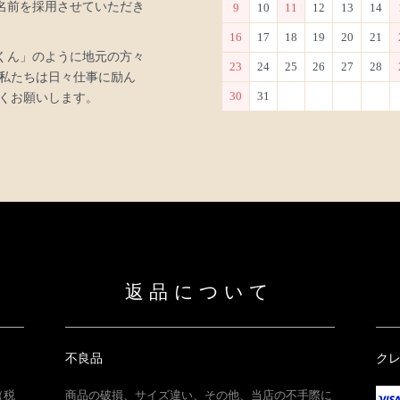
名前を採用させていただき
9
10
11
12
13
14
16
17
18
19
20
21
くん」のように地元の方々
23
24
25
26
27
28
私たちは日々仕事に励ん
30
31
くお願いします。
返品について
不良品
ク
（税
商品の破損、サイズ違い、その他、当店の不手際に