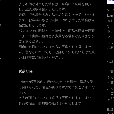
より不備が発生した場合は、当店にて送料を負担
し、至急お取り替えいたします。
VIS
未使用での場合のみ返品への対応をさせていただき
Ex
ます。お客様のもとで破損、汚れが生じた場合は返
※お
0
品に応じかねます。
す。
パソコンでの閲覧という特性上、商品の画像が画面
※カ
川
によって実際の色目と多少異なる場合がありますが
クレ
ご了承ください。
って
画像の色目については当方の不備として扱いませ
ご利
ん。色などについてもっと詳しく知りたい方はお買
0
い上げ前にお問合せください。
代
返品期限
・商
島
予め
ご連絡が7日以内に行われなかった場合、返品を受
・商
け付けられない場合がありますので予めご了承くだ
払く
さい。
・ご
名入れ商品については返品は不可とします。また、
など
食品の場合、開封後の返品は不可とします。
配送