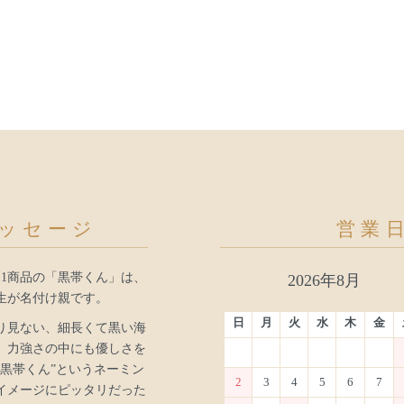
ッセージ
営業
.1商品の「黒帯くん」は、
2026年8月
生が名付け親です。
日
月
火
水
木
金
り見ない、細長くて黒い海
、力強さの中にも優しさを
“黒帯くん”というネーミン
2
3
4
5
6
7
イメージにピッタリだった