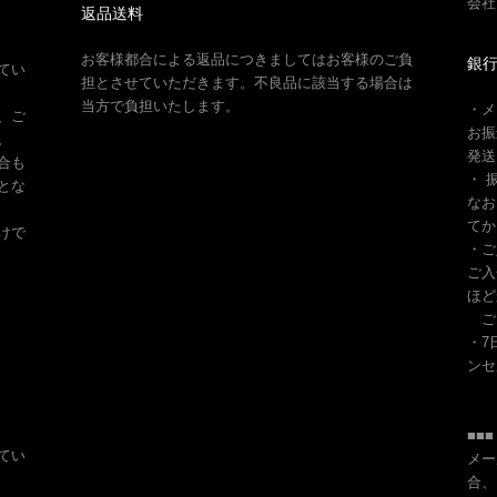
会社
返品送料
お客様都合による返品につきましてはお客様のご負
銀行
てい
担とさせていただきます。不良品に該当する場合は
当方で負担いたします。
・メ
、ご
お振
。
発送
合も
・ 
とな
なお
てか
けで
・ご
ご入
ほど
ご
・7
ンセ
■■
てい
メー
合、