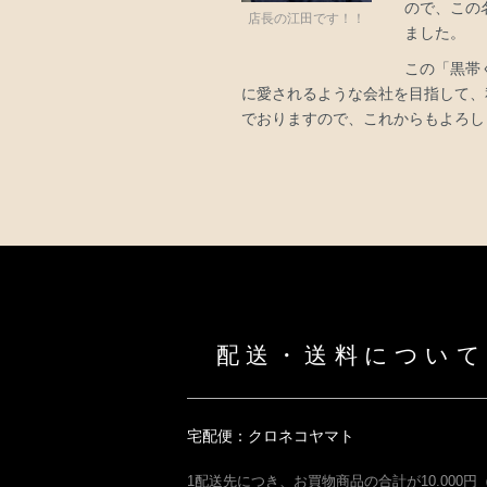
ので、この
店長の江田です！！
ました。
この「黒帯
に愛されるような会社を目指して、
でおりますので、これからもよろし
ショッピングガイド
配送・送料について
宅配便：クロネコヤマト
1配送先につき、お買物商品の合計が10.000円