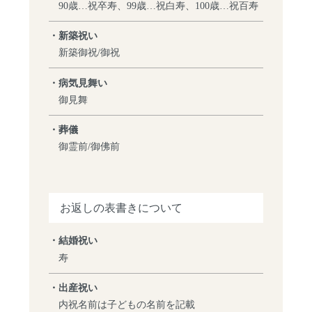
90歳…祝卒寿、99歳…祝白寿、100歳…祝百寿
・新築祝い
新築御祝/御祝
・病気見舞い
御見舞
・葬儀
御霊前/御佛前
お返しの表書きについて
・結婚祝い
寿
・出産祝い
内祝名前は子どもの名前を記載