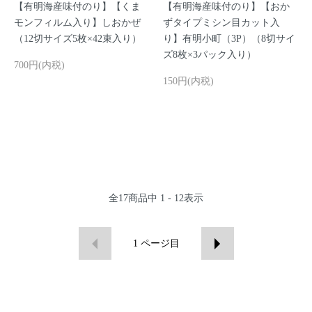
【有明海産味付のり】【くま
【有明海産味付のり】【おか
モンフィルム入り】しおかぜ
ずタイプミシン目カット入
（12切サイズ5枚×42束入り）
り】有明小町（3P）（8切サイ
ズ8枚×3パック入り）
700円(内税)
150円(内税)
全
17
商品中
1 - 12
表示
1
ページ目